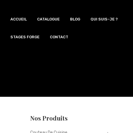
ACCUEIL
CATALOGUE
BLOG
QUI SUIS-JE ?
Portfolio
QUI SUIS-JE ?
STAGES FORGE
CONTACT
Nos Produits
Couteau De Cuisine