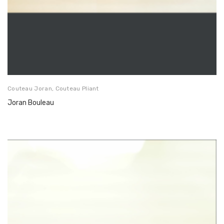
Couteau Joran
,
Couteau Pliant
Joran Bouleau