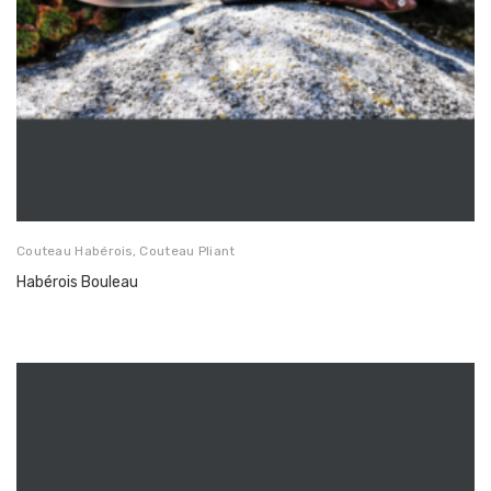
Couteau Habérois
,
Couteau Pliant
Habérois Bouleau