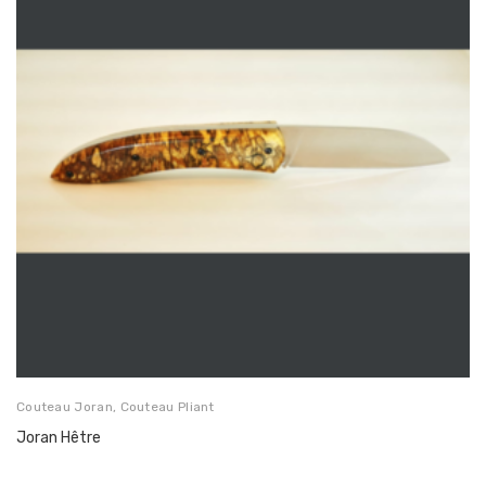
Couteau Joran
,
Couteau Pliant
Joran Hêtre