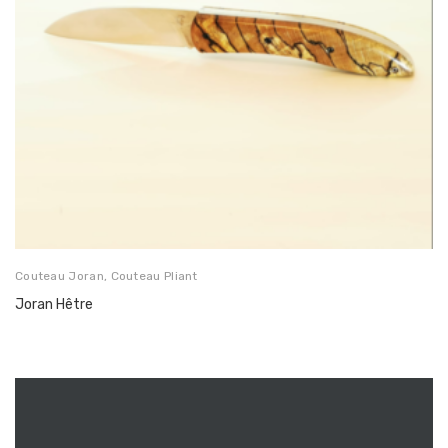
Couteau Joran
,
Couteau Pliant
Joran Hêtre