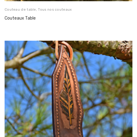
Couteau de table
,
Tous nos couteaux
Couteaux Table