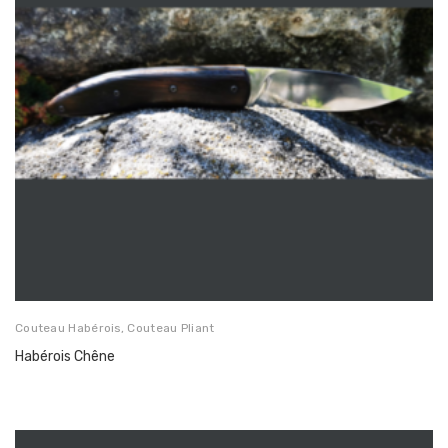
Couteau Habérois
,
Couteau Pliant
Habérois Chêne