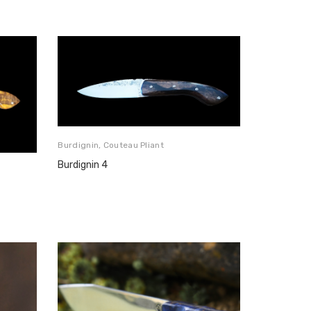
Burdignin
,
Couteau Pliant
Burdignin 4