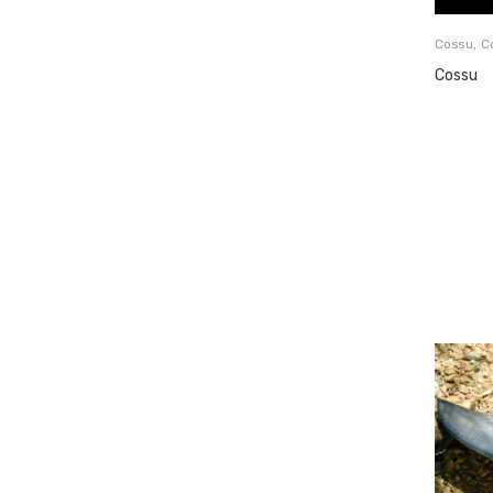
Cossu
,
C
Cossu