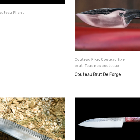
outeau Pliant
Couteau Fixe
,
Couteau fixe
brut
,
Tous nos couteaux
Couteau Brut De Forge