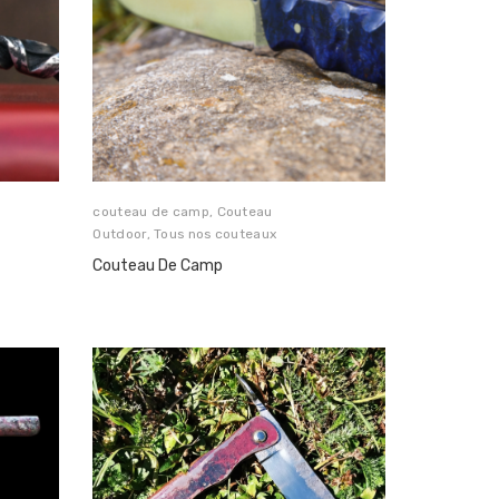
couteau de camp
,
Couteau
Outdoor
,
Tous nos couteaux
Couteau De Camp