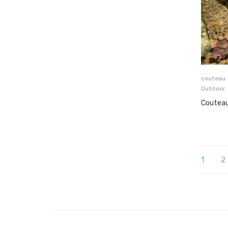
couteau
Outdoor
Coutea
1
2