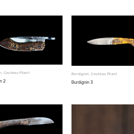
n
,
Couteau Pliant
Burdignin
,
Couteau Pliant
n 2
Burdignin 3