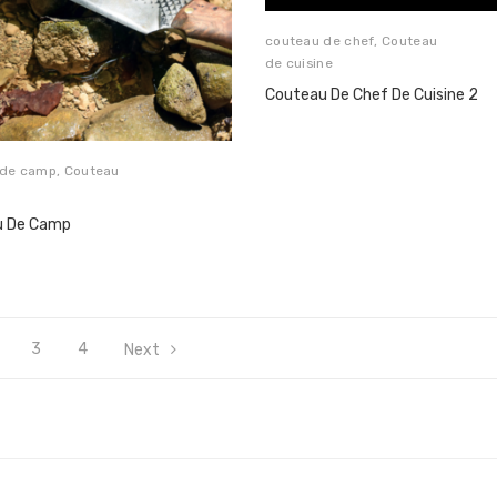
couteau de chef
,
Couteau
de cuisine
Couteau De Chef De Cuisine 2
 de camp
,
Couteau
u De Camp
3
4
Next