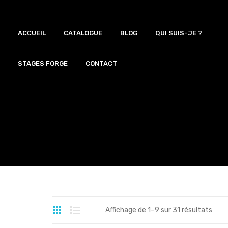
ACCUEIL
CATALOGUE
BLOG
QUI SUIS-JE ?
Portfolio
QUI SUIS-JE ?
STAGES FORGE
CONTACT
Affichage de 1–9 sur 31 résultats