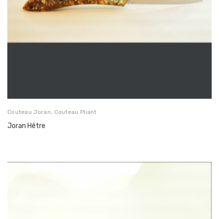
Couteau Joran
,
Couteau Pliant
Joran Hêtre