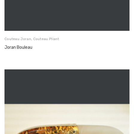
Couteau Joran
,
Couteau Pliant
Joran Bouleau