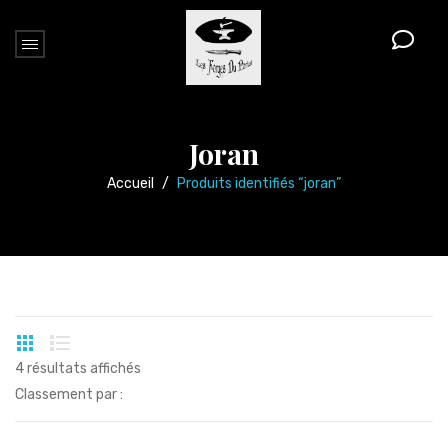
Joran
Accueil
/
Produits identifiés “joran”
4 résultats affichés
Classement par :