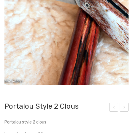
Portalou Style 2 Clous
etit
out
Portalou style 2 clous
pou
eau
ce
de