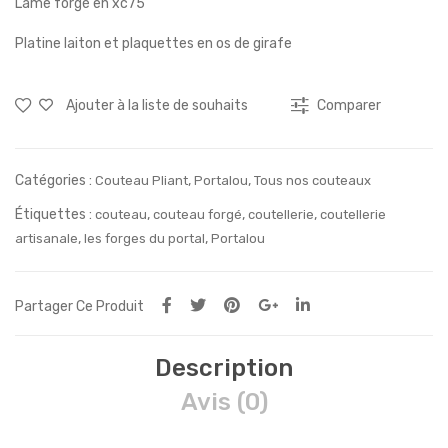
Lame forgé en xc75
ca
Platine laiton et plaquettes en os de girafe
mp
Ajouter à la liste de souhaits
Comparer
Catégories :
,
,
Couteau Pliant
Portalou
Tous nos couteaux
Étiquettes :
,
,
,
couteau
couteau forgé
coutellerie
coutellerie
,
,
artisanale
les forges du portal
Portalou
Partager Ce Produit
Description
Avis (0)