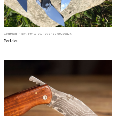
Couteau Pliant
,
Portalou
,
Tous nos couteaux
Portalou