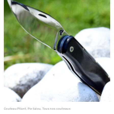
Couteau Pliant
,
Portalou
,
Tous nos couteaux