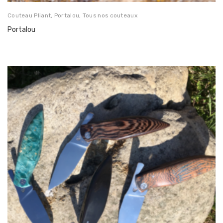
Couteau Pliant
,
Portalou
,
Tous nos couteaux
Portalou