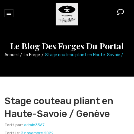
Le Blog Des Forges Du Portal
Accueil
/
La Forge
/
Stage couteau pliant en Haute-Savoie / Genève
Stage couteau pliant en
Haute-Savoie / Genève
Écrit par:
admin3567
Écrit le:
3 novembre 2022